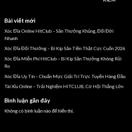
Bài viết mới
Xóc Đĩa Online HitClub – Săn Thưởng Khủng, Đổi Đời
Nhanh
Xóc Đĩa Đổi Thưởng – Bí Kíp Săn Tiền Thật Cực Cuốn 2026
Xóc Đĩa Miễn Phí HitClub – Bí Kíp Săn Thưởng Không Rủi
Ro
Xóc Đĩa Uy Tín – Chuẩn Mực Giải Trí Trực Tuyến Hàng Đầu
Tài Xỉu Online – Trải Nghiệm HITCLUB, Cơ Hội Thắng Lớn
Bình luận gần đây
Không có bình luận nào để hiển thị.