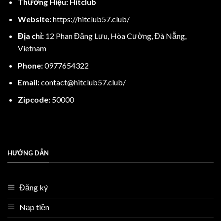
Thương Hiệu:
Hitclub
Website:
https://hitclub57.club/
Địa chỉ:
12 Phan Đăng Lưu, Hòa Cường, Đà Nẵng,
Vietnam
Phone:
0977654322
Email:
contact@hitclub57.club
/
Zipcode:
50000
HƯỚNG DẪN
Đăng ký
Nạp tiền