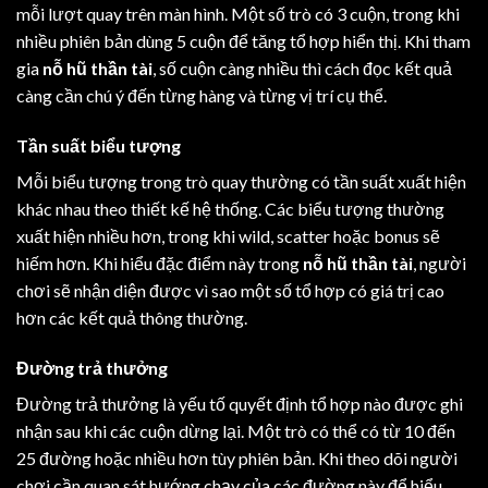
mỗi lượt quay trên màn hình. Một số trò có 3 cuộn, trong khi
nhiều phiên bản dùng 5 cuộn để tăng tổ hợp hiển thị. Khi tham
gia
nỗ hũ thần tài
, số cuộn càng nhiều thì cách đọc kết quả
càng cần chú ý đến từng hàng và từng vị trí cụ thể.
Tần suất biểu tượng
Mỗi biểu tượng trong trò quay thường có tần suất xuất hiện
khác nhau theo thiết kế hệ thống. Các biểu tượng thường
xuất hiện nhiều hơn, trong khi wild, scatter hoặc bonus sẽ
hiếm hơn. Khi hiểu đặc điểm này trong
nỗ hũ thần tài
, người
chơi sẽ nhận diện được vì sao một số tổ hợp có giá trị cao
hơn các kết quả thông thường.
Đường trả thưởng
Đường trả thưởng là yếu tố quyết định tổ hợp nào được ghi
nhận sau khi các cuộn dừng lại. Một trò có thể có từ 10 đến
25 đường hoặc nhiều hơn tùy phiên bản. Khi theo dõi người
chơi cần quan sát hướng chạy của các đường này để hiểu