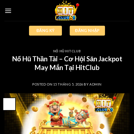
Skip
to
content
ĐĂNG KÝ
ĐĂNG NHẬP
NỔ HŨ HITCLUB
Nổ Hũ Thần Tài – Cơ Hội Săn Jackpot
May Mắn Tại HitClub
POSTED ON
15 THÁNG 5, 2026
BY
ADMIN
15
Th5