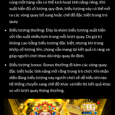
cùng một hàng vẫn có thể kích hoạt tính năng riêng. Khi
xuất hiện đủ số lượng quy định, biểu tượng này có thể mở
ra các vòng quay bổ sung hoặc chế độ đặc biệt trong trò
quay.
Biểu tượng thường: Đây là nhóm biểu tượng xuất hiện
với tần suất nhiều hơn trong mỗi lượt quay. Dù giá trị
không cao bằng biểu tượng đặc biệt, nhưng khi trùng
khớp số lượng lớn, chúng vẫn mang lại kết quả rõ ràng và
giúp người chơi theo dõi nhịp quay ổn định.
Biểu tượng bonus: Bonus thường đi kèm các vòng quay
đặc biệt hoặc tính năng mở rộng trong trò chơi. Khi nhận
diện đúng biểu tượng này người chơi sẽ dễ hiểu khi nào
hệ thống chuyển sang chế độ khác và hiển thị kết quả khác
so với lượt quay thông thường.