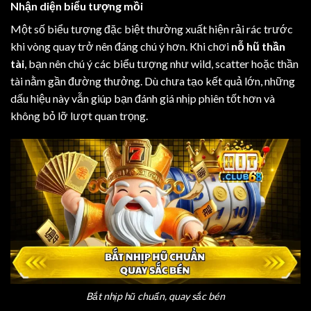
Nhận diện biểu tượng mồi
Một số biểu tượng đặc biệt thường xuất hiện rải rác trước
khi vòng quay trở nên đáng chú ý hơn. Khi chơi
nỗ hũ thần
tài
, bạn nên chú ý các biểu tượng như wild, scatter hoặc thần
tài nằm gần đường thưởng. Dù chưa tạo kết quả lớn, những
dấu hiệu này vẫn giúp bạn đánh giá nhịp phiên tốt hơn và
không bỏ lỡ lượt quan trọng.
Bắt nhịp hũ chuẩn, quay sắc bén