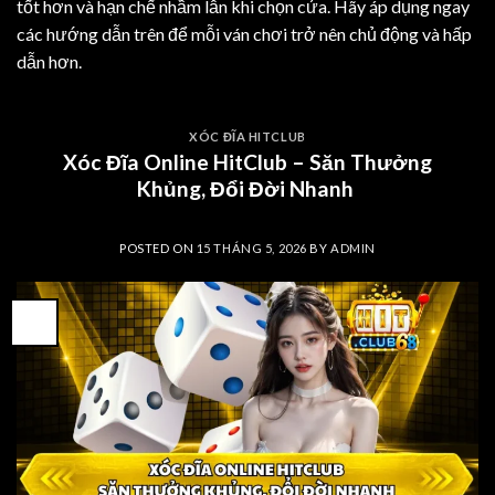
tốt hơn và hạn chế nhầm lẫn khi chọn cửa. Hãy áp dụng ngay
các hướng dẫn trên để mỗi ván chơi trở nên chủ động và hấp
dẫn hơn.
XÓC ĐĨA HITCLUB
Xóc Đĩa Online HitClub – Săn Thưởng
Khủng, Đổi Đời Nhanh
POSTED ON
15 THÁNG 5, 2026
BY
ADMIN
15
Th5