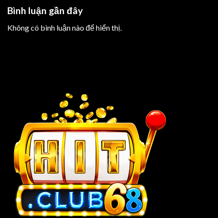
Bình luận gần đây
Không có bình luận nào để hiển thị.