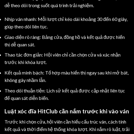
dễ theo dõi trong suốt quá trình trải nghiệm.
Nhịp ván nhanh: Mỗi lượt chỉ kéo dài khoảng 30 đến 60 giây,
giúp theo dõi liên tục.
Giao diện rõ ràng: Bảng cửa, đồng hồ và kết quả được hiển
thị dễ quan sát.
Thao tác đơn giản: Hội viên chỉ cần chọn cửa và xác nhận
trước khi khóa lượt.
Kết quả minh bạch: Tổ hợp màu hiển thị ngay sau khi mở bát,
không gây nhầm lẫn.
Theo dõi thuận tiện: Lịch sử kết quả được cập nhật liên tục
để quan sát diễn biến.
Luật xóc đĩa HitClub cần nắm trước khi vào ván
Trước khi chọn cửa, hội viên cần hiểu cấu trúc ván, cách tính
kết quả và thời điểm hệ thống khóa lượt. Khi nắm rõ luật, trải