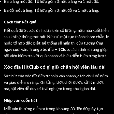
Ba trắng một đỏ: Tổ hợp gồm 3 mặt trắng và 1 mặt đỏ.
Ba đỏ một trắng: Tổ hợp gồm 3 mặt đỏ và 1 mặt trắng.
Cách tính kết quả
Kết quả được xác định dựa trên số lượng mặt màu xuất hiện
sau khi hệ thống mở bát. Nếu số mặt tạo thành nhóm chẵn, lẻ
hoặc tổ hợp đặc biệt, hệ thống sẽ hiển thị cửa tương ứng
ngay cuối ván. Trong
xóc đĩa HitClub
, cách tính rõ ràng giúp
hội viên kiểm tra kết quả nhanh và hiểu diễn biến từng lượt.
Xóc đĩa HitClub có gì giữ chân hội viên lâu dài
Sức hút của xóc đĩa đến từ nhịp ván nhanh, cách chơi dễ nắm
và giao diện rõ ràng. Khi từng lượt chơi được xử lý mượt
mà, hội viên dễ duy trì trải nghiệm trong thời gian dài.
Nhịp ván cuốn hút
Mỗi ván thường diễn ra trong khoảng 30 đến 60 giây, tạo