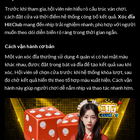
Trước khi tham gia, hội viên nên hiểu rõ cấu trúc ván chơi,
cách đặt cửa và thời điểm hệ thống công bố kết quả.
Xóc đĩa
HitClub
mang đến nhịp trải nghiệm nhanh, phù hợp với người
muốn theo dõi diễn biến rõ ràng trong thời gian ngắn.
Cách vận hành cơ bản
Một ván xóc đĩa thường sử dụng 4 quân vị có hai mặt màu
khác nhau, được đặt trong bát và đĩa để tạo kết quả sau khi
xóc. Hội viên sẽ chọn cửa trước khi hệ thống khóa lượt, sau
đó chờ kết quả hiển thị theo tổ hợp màu xuất hiện. Cách vận
hành này giúp người chơi dễ nắm nhịp và thao tác nhanh hơn.