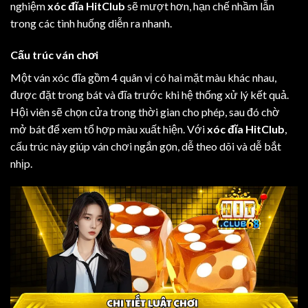
nghiệm
xóc đĩa HitClub
sẽ mượt hơn, hạn chế nhầm lẫn
trong các tình huống diễn ra nhanh.
Cấu trúc ván chơi
Một ván xóc đĩa gồm 4 quân vị có hai mặt màu khác nhau,
được đặt trong bát và đĩa trước khi hệ thống xử lý kết quả.
Hội viên sẽ chọn cửa trong thời gian cho phép, sau đó chờ
mở bát để xem tổ hợp màu xuất hiện. Với
xóc đĩa HitClub
,
cấu trúc này giúp ván chơi ngắn gọn, dễ theo dõi và dễ bắt
nhịp.