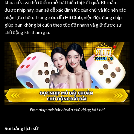
khóa cửa và thời điểm mở bát hiển thị kết quả. Khi nắm
được nhịp này, bạn sẽ dễ xác định lúc cần chờ và lúc nên xác
nhận lựa chọn. Trong
xóc đĩa HitClub
, việc đọc đúng nhịp
giúp bạn không bị cuốn theo tốc độ nhanh và giữ được sự
chủ động khi tham gia.
Đọc nhịp mở bát chuẩn chủ động bắt bài
Soi bảng lịch sử