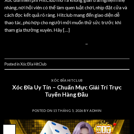
nhàng, nơi hội viên có thể làm quen luật chơi, nhịp đặt cửa và
cách đọc kết quả rõ ràng. Hitclub mang đến giao diện dễ
thao tác, phù hợp cho người mới muốn thử sức trước khi
tham gia thường xuyên. Hãy […]
CONTINUE READING
→
Posted in
Xóc Đĩa HitClub
XÓC ĐĨA HITCLUB
Xóc Đĩa Uy Tín – Chuẩn Mực Giải Trí Trực
Tuyến Hàng Đầu
POSTED ON
15 THÁNG 5, 2026
BY
ADMIN
15
Th5