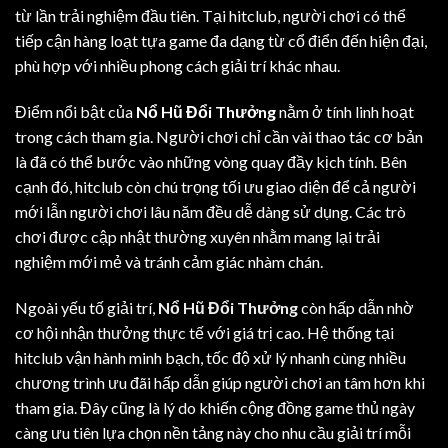
từ lần trải nghiệm đầu tiên. Tại hitclub, người chơi có thể
tiếp cận hàng loạt tựa game đa dạng từ cổ điển đến hiện đại,
phù hợp với nhiều phong cách giải trí khác nhau.
Điểm nổi bật của
Nổ Hũ Đổi Thưởng
nằm ở tính linh hoạt
trong cách tham gia. Người chơi chỉ cần vài thao tác cơ bản
là đã có thể bước vào những vòng quay đầy kịch tính. Bên
cạnh đó, hitclub còn chú trọng tối ưu giao diện để cả người
mới lẫn người chơi lâu năm đều dễ dàng sử dụng. Các trò
chơi được cập nhật thường xuyên nhằm mang lại trải
nghiệm mới mẻ và tránh cảm giác nhàm chán.
Ngoài yếu tố giải trí,
Nổ Hũ Đổi Thưởng
còn hấp dẫn nhờ
cơ hội nhận thưởng thực tế với giá trị cao. Hệ thống tại
hitclub vận hành minh bạch, tốc độ xử lý nhanh cùng nhiều
chương trình ưu đãi hấp dẫn giúp người chơi an tâm hơn khi
tham gia. Đây cũng là lý do khiến cộng đồng game thủ ngày
càng ưu tiên lựa chọn nền tảng này cho nhu cầu giải trí mỗi