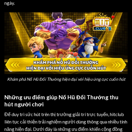
ngày.
Khám phá Nổ Hũ Đổi Thưởng hiện đại với hiệu ứng cực cuốn hút
Những ưu điểm giúp Nổ Hũ Đổi Thưởng thu
hút người chơi
Để duy trì sức hút trên thị trường giải trí trực tuyến, hitclub
liên tục cải thiện trải nghiệm người dùng thông qua nhiều tính
năng hiện đại. Dưới đây là những ưu điểm khiến cộng đồng