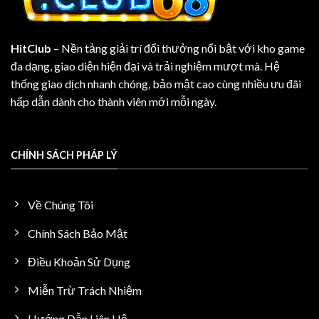
HitClub
– Nền tảng giải trí đổi thưởng nổi bật với kho game
đa dạng, giao diện hiện đại và trải nghiệm mượt mà. Hệ
thống giao dịch nhanh chóng, bảo mật cao cùng nhiều ưu đãi
hấp dẫn dành cho thành viên mới mỗi ngày.
CHÍNH SÁCH PHÁP LÝ
Về Chúng Tôi
Chính Sách Bảo Mật
Điều Khoản Sử Dụng
Miễn Trừ Trách Nhiệm
Hướng Dẫn Liên Hệ