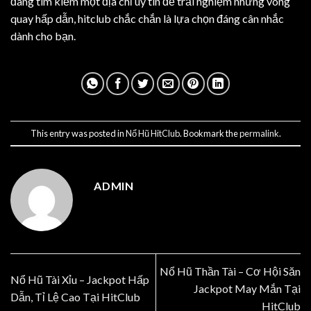
đang tìm kiếm một địa chỉ uy tín để trải nghiệm những vòng
quay hấp dẫn, hitclub chắc chắn là lựa chọn đáng cân nhắc
dành cho bạn.
This entry was posted in
Nổ Hũ HitClub
. Bookmark the
permalink
.
ADMIN
Nổ Hũ Thần Tài – Cơ Hội Săn
Nổ Hũ Tài Xỉu – Jackpot Hấp
Jackpot May Mắn Tại
Dẫn, Tỉ Lệ Cao Tại HitClub
HitClub