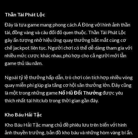
Thần Tài Phát Lộc
Đây là tựa game mang phong cách Á Đông với hình ảnh thần
tài, đồng vàng và câu đối đỏ quen thuộc. Thần Tài Phát Lộc
gây ấn tượng nhờ hiệu ứng quay thưởng bắt mắt cùng cơ
chế jackpot liên tục. Người chơi có thể dễ dàng tham gia với
nhiều mức cược khác nhau, phù hợp cho cả người mới lẫn
game thủ lâu năm.
Ngoài tỷ lệ thưởng hấp dẫn, trò chơi còn tích hợp nhiều vòng
quay miễn phí giúp gia tăng cơ hội săn thưởng lớn. Đây cũng
là một trong những game
Nổ Hũ Đổi Thưởng
được yêu
thích nhất tại hitclub trong thời gian gần đây.
Kho Báu Hải Tặc
Kho Báu Hải Tặc mang chủ đề phiêu lưu trên biển với hình
ảnh thuyền trưởng, bản đồ kho báu và những hòm vàng bí ẩn.