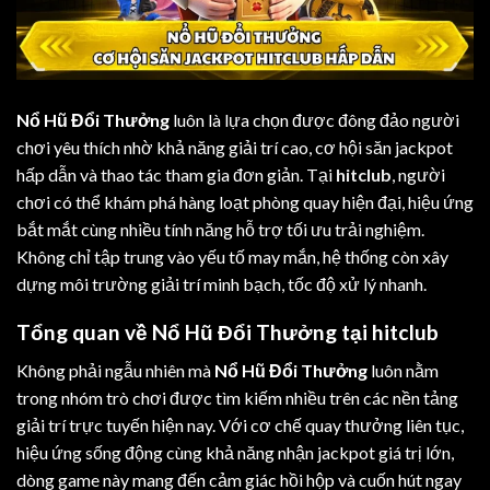
Nổ Hũ Đổi Thưởng
luôn là lựa chọn được đông đảo người
chơi yêu thích nhờ khả năng giải trí cao, cơ hội săn jackpot
hấp dẫn và thao tác tham gia đơn giản. Tại
hitclub
, người
chơi có thể khám phá hàng loạt phòng quay hiện đại, hiệu ứng
bắt mắt cùng nhiều tính năng hỗ trợ tối ưu trải nghiệm.
Không chỉ tập trung vào yếu tố may mắn, hệ thống còn xây
dựng môi trường giải trí minh bạch, tốc độ xử lý nhanh.
Tổng quan về Nổ Hũ Đổi Thưởng tại hitclub
Không phải ngẫu nhiên mà
Nổ Hũ Đổi Thưởng
luôn nằm
trong nhóm trò chơi được tìm kiếm nhiều trên các nền tảng
giải trí trực tuyến hiện nay. Với cơ chế quay thưởng liên tục,
hiệu ứng sống động cùng khả năng nhận jackpot giá trị lớn,
dòng game này mang đến cảm giác hồi hộp và cuốn hút ngay