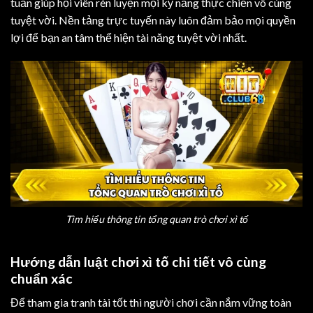
tuần giúp hội viên rèn luyện mọi kỹ năng thực chiến vô cùng
tuyệt vời. Nền tảng trực tuyến này luôn đảm bảo mọi quyền
lợi để bạn an tâm thể hiện tài năng tuyệt vời nhất.
Tìm hiểu thông tin tổng quan trò chơi xì tố
Hướng dẫn luật chơi xì tố chi tiết vô cùng
chuẩn xác
Để tham gia tranh tài tốt thì người chơi cần nắm vững toàn