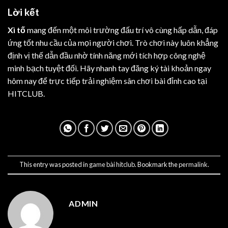
Lời kết
Xì tố
mang đến một môi trường đấu trí vô cùng hấp dẫn, đáp
ứng tốt nhu cầu của mọi người chơi. Trò chơi này luôn khẳng
định vị thế dẫn đầu nhờ tính năng mới tích hợp công nghệ
minh bạch tuyệt đối. Hãy nhanh tay đăng ký tài khoản ngay
hôm nay để trực tiếp trải nghiệm sân chơi bài đỉnh cao tại
HITCLUB.
This entry was posted in
game bài hitclub
. Bookmark the
permalink
.
ADMIN