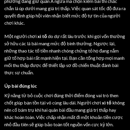
phương đang giữ quân A ngửa mà chọn kiểm bài thì chắc
chắn lá úp dưới mang giá trị thấp. Việc quan sát tốc độ đưa ra
quyết định giúp hội viên nhận biết mức độ tự tin của người
chơi khác.
Một người chơi
xì tố
do dự rất lâu trước khi gọi vốn thường
sở hữu các lá bài mang mức độ bình thường. Ngược lại,
những thao tác tố tiền nhanh chóng chứng tỏ họ đang nắm
giữ tổ hợp bài rất mạnh hiện tại. Bạn cần tổng hợp mọi manh
mối thu thập được để thiết lập sơ đồ chiến thuật đánh bài
thực sự chuẩn.
Úp bài đúng lúc
Kỹ năng từ bỏ cuộc chơi đúng thời điểm đóng vai trò then
chốt giúp bạn tồn tại vô cùng lâu dài. Người chơi
xì tố
không
nên cố bám trụ khi hai quân bài đầu mang giá trị thấp hay
khác hoàn toàn. Việc chấp nhận mất đi một khoản tiền cược
nhỏ đầu tiên sẽ giúp bảo toàn tốt nguồn vốn cực kỳ lớn.