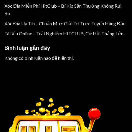
Xóc Đĩa Miễn Phí HitClub – Bí Kíp Săn Thưởng Không Rủi
Ro
Xóc Đĩa Uy Tín – Chuẩn Mực Giải Trí Trực Tuyến Hàng Đầu
Tài Xỉu Online – Trải Nghiệm HITCLUB, Cơ Hội Thắng Lớn
Bình luận gần đây
Không có bình luận nào để hiển thị.