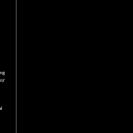
ởng
 sự
i