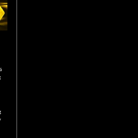
á
g
g
y