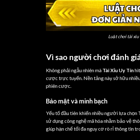
Luật chơi tài xỉ
Vì sao người chơi đánh giá 
Không phải ngẫu nhiên mà
Tài Xỉu Uy Tín
hi
cược trực tuyến. Nền tảng này sở hữu nhiều
phiên cược.
Bảo mật và minh bạch
Yếu tố đầu tiên khiến nhiều người lựa chọn
sử dụng công nghệ mã hóa nhằm bảo vệ thông
giúp hạn chế tối đa nguy cơ rò rỉ thông tin t