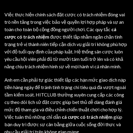
Việc thực hiện chính sách đặt cược có trách nhiệm đóng vai
trò nền tảng trong việc bảo vệ quyền lợi hợp pháp và sự an
toàn cho toàn bộ cộng đồng người chơi. Các quy tắc
cá
cược có trách nhiệm
được thiết lập nhằm ngăn chặn tình
trạng trẻ vị thành niên tiếp cận dịch vụ giải trí không phù hợp
với độ tuổi quy định của pháp luật. Hệ thống sân cược luôn
yêu cầu hội viên phải đủ từ mười tám tuổi trở lên và có khả
năng chịu trách nhiệm hình sự về mọi hành vi cá nhân mình.
Anh em cần phải tự giác thiết lập các hạn mức giao dịch nạp
tiền hàng ngày để tránh tình trạng chi tiêu quá đà vượt ngoài
tầm kiểm soát. HITCLUB thường xuyên cung cấp các công
cụ theo dõi lịch sử đặt cược giúp bet thủ dễ dàng đánh giá
mức độ tham gia và điều chỉnh chiến thuật chơi cho hợp lý.
Việc tuân thủ những chỉ dẫn
cá cược có trách nhiệm
giúp
bạn duy trì được sự cân bằng giữa cuộc sống đời thực và
nhu cầu giải trí trên không gian mạng.