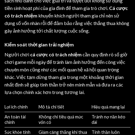
sách nhỏ dành cho việc giải trí và tuyệt đối không sử dụng
tiền sinh hoạt phí của gia đình để tham gia trò chơi.
Cá cược
có trách nhiệm
khuyến khích người tham gia chỉ nên sử
dụng số vốn nhàn rỗi để đảm bảo rằng việc thắng thua không
gây ảnh hưởng tới chất lượng cuộc sống.
Kiểm soát thời gian trải nghiệm
Người chơi
cá cược có trách nhiệm
cần quy định rõ số giờ
chơi game mỗi ngày để tránh làm ảnh hưởng đến công việc
chuyên môn cũng như các mối quan hệ xã hội quan trọng
khác. Việc tạm dừng tham gia trong một khoảng thời gian
nhất định sẽ giúp tinh thần trở nên minh mẫn và đưa ra các
lựa chọn chính xác hơn trong tương lai.
Lợi ích chính
Mô tả chi tiết
Hiệu quả mang lại
An toàn tài
Không chi tiêu quá mức
Tránh nợ nần kéo
chính
vốn có
dài
Sức khỏe tinh
Giảm căng thẳng khi thua
Tinh thần luôn