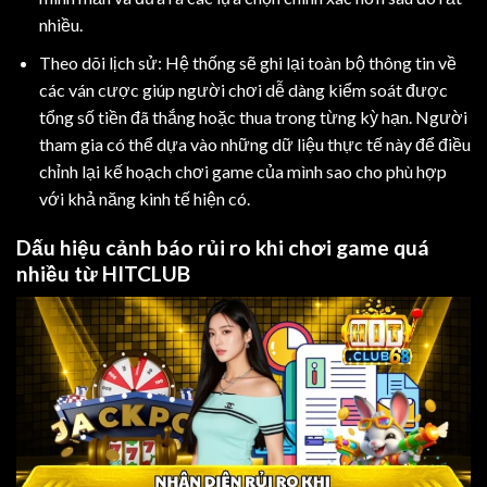
nhiều.
Theo dõi lịch sử: Hệ thống sẽ ghi lại toàn bộ thông tin về
các ván cược giúp người chơi dễ dàng kiểm soát được
tổng số tiền đã thắng hoặc thua trong từng kỳ hạn. Người
tham gia có thể dựa vào những dữ liệu thực tế này để điều
chỉnh lại kế hoạch chơi game của mình sao cho phù hợp
với khả năng kinh tế hiện có.
Dấu hiệu cảnh báo rủi ro khi chơi game quá
nhiều từ HITCLUB