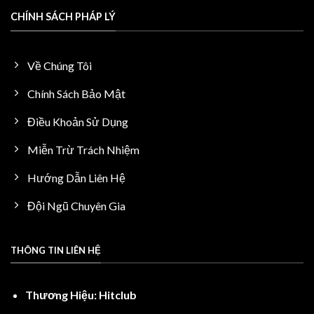
CHÍNH SÁCH PHÁP LÝ
Về Chúng Tôi
Chính Sách Bảo Mật
Điều Khoản Sử Dụng
Miễn Trừ Trách Nhiệm
Hướng Dẫn Liên Hệ
Đội Ngũ Chuyên Gia
THÔNG TIN LIÊN HỆ
Thương Hiệu:
Hitclub