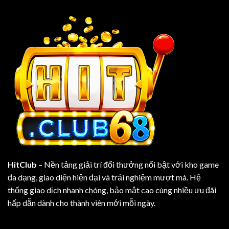
HitClub
– Nền tảng giải trí đổi thưởng nổi bật với kho game
đa dạng, giao diện hiện đại và trải nghiệm mượt mà. Hệ
thống giao dịch nhanh chóng, bảo mật cao cùng nhiều ưu đãi
hấp dẫn dành cho thành viên mới mỗi ngày.