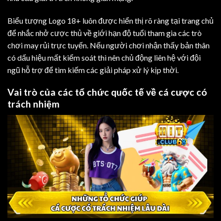
Biểu tượng Logo 18+ luôn được hiển thị rõ ràng tại trang chủ
để nhắc nhở cược thủ về giới hạn độ tuổi tham gia các trò
chơi may rủi trực tuyến. Nếu người chơi nhận thấy bản thân
có dấu hiệu mất kiểm soát thì nên chủ động liên hệ với đội
ngũ hỗ trợ để tìm kiếm các giải pháp xử lý kịp thời.
Vai trò của các tổ chức quốc tế về cá cược có
trách nhiệm