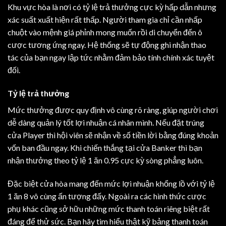
Khu vực hòa là nơi có tỷ lệ trả thưởng cực kỳ hấp dẫn nhưng
xác suất xuất hiện rất thấp. Người tham gia chỉ cần nhấp
chuột vào mệnh giá phỉnh mong muốn rồi di chuyển đến ô
cược tương ứng ngay. Hệ thống sẽ tự động ghi nhận thao
tác của bạn ngay lập tức nhằm đảm bảo tính chính xác tuyệt
đối.
Tỷ lệ trả thưởng
Mức thưởng được quy định vô cùng rõ ràng, giúp người chơi
dễ dàng quản lý tốt lợi nhuận cá nhân mình. Nếu đặt trúng
cửa Player thì hội viên sẽ nhận về số tiền lời bằng đúng khoản
vốn ban đầu ngay. Khi chiến thắng tại cửa Banker thì bạn
nhận thưởng theo tỷ lệ 1 ăn 0.95 cực kỳ sòng phẳng luôn.
Đặc biệt cửa hòa mang đến mức lợi nhuận khổng lồ với tỷ lệ
1 ăn 8 vô cùng ấn tượng đấy. Ngoài ra các hình thức cược
phụ khác cũng sở hữu những mức thanh toán riêng biệt rất
đáng để thử sức. Bạn hãy tìm hiểu thật kỹ bảng thanh toán