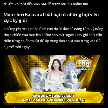
trước khi bắt đầu ván bài để tránh mọi sự nhầm lẫn.
Mẹo chơi Baccarat bất bại từ những hội viên
cực kỳ giỏi
Những phương pháp đỉnh cao dưới đây sẽ nâng tầm kỹ năng
thực chiến của bạn lên 1 tầm cao mới ngay. Hãy ghi nhớ cẩn
thận từng chiến thuật để áp dụng linh hoạt vào từng ván đấu
cụ thể mỗi ngày.