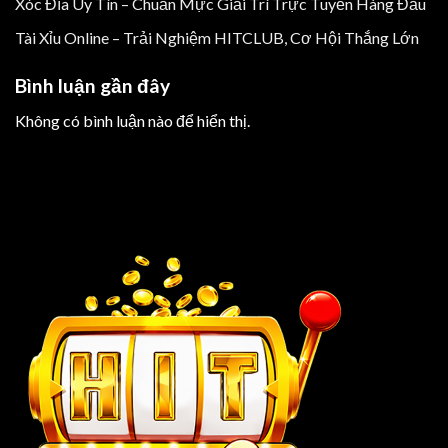
Xóc Đĩa Uy Tín – Chuẩn Mực Giải Trí Trực Tuyến Hàng Đầu
Tài Xỉu Online – Trải Nghiệm HITCLUB, Cơ Hội Thắng Lớn
Bình luận gần đây
Không có bình luận nào để hiển thị.