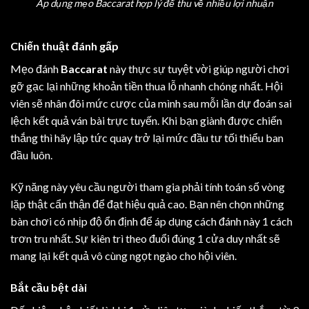
Áp dụng mẹo Baccarat hợp lý để thu về nhiều lợi nhuận
Chiến thuật đánh gấp
Mẹo đánh
Baccarat
này thực sự tuyệt vời giúp người chơi
gỡ gạc lại những khoản tiền thua lỗ nhanh chóng nhất. Hội
viên sẽ nhân đôi mức cược của mình sau mỗi lần dự đoán sai
lệch kết quả ván bài trực tuyến. Khi bạn giành được chiến
thắng thì hãy lập tức quay trở lại mức đầu tư tối thiểu ban
đầu luôn.
Kỹ năng này yêu cầu người tham gia phải tính toán số vòng
lặp thật cẩn thận để đạt hiệu quả cao. Bạn nên chọn những
bàn chơi có nhịp độ ổn định để áp dụng cách đánh này 1 cách
trơn tru nhất. Sự kiên trì theo đuổi đúng 1 cửa duy nhất sẽ
mang lại kết quả vô cùng ngọt ngào cho hội viên.
Bắt cầu bệt dài