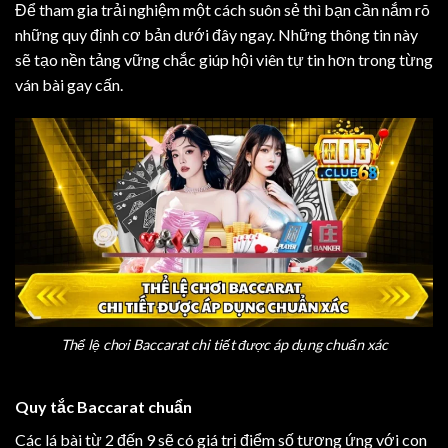
Để tham gia trải nghiệm một cách suôn sẻ thì bạn cần nắm rõ
những quy định cơ bản dưới đây ngay. Những thông tin này
sẽ tạo nền tảng vững chắc giúp hội viên tự tin hơn trong từng
ván bài gay cấn.
Thể lệ chơi Baccarat chi tiết được áp dụng chuẩn xác
Quy tắc Baccarat chuẩn
Các lá bài từ 2 đến 9 sẽ có giá trị điểm số tương ứng với con